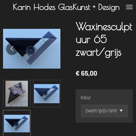
Karin Hodes GlasKunst + Design
Ga
direct
naar
Waxinesculpt
de
uur 65
hoofdinhoud
zwart/grijs
€ 65,00
Kleur